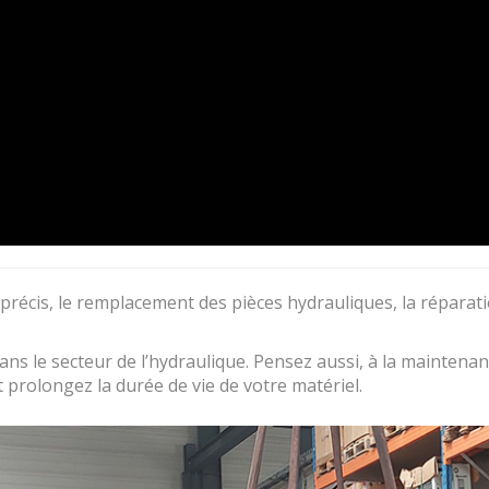
récis, le remplacement des pièces hydrauliques, la réparatio
s le secteur de l’hydraulique. Pensez aussi, à la maintenan
prolongez la durée de vie de votre matériel.