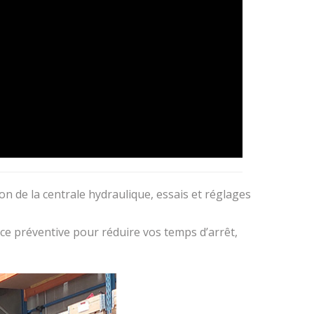
n de la centrale hydraulique, essais et réglages
ce préventive pour réduire vos temps d’arrêt,