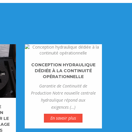
CONCEPTION HYDRAULIQUE
DÉDIÉE À LA CONTINUITÉ
OPÉRATIONNELLE
Garantie de Continuité de
Production Notre nouvelle centrale
hydraulique répond aux
E
exigences (…)
ON
En savoir plus
R LE
LAGE
S