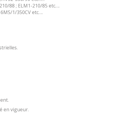
210/88 ; ELM1-210/85 etc….
16MS/1/350CV etc….
rielles.
ent.
 en vigueur.