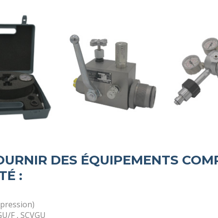
OURNIR DES ÉQUIPEMENTS COM
É :
(pression)
VGU/F , SCVGU