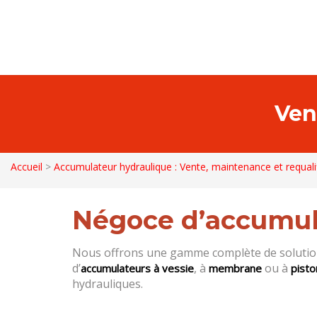
Ven
Accueil
>
Accumulateur hydraulique : Vente, maintenance et requali
Négoce d’accumul
Nous offrons une gamme complète de solution
d’
, à
ou à
accumulateurs à vessie
membrane
pisto
hydrauliques.