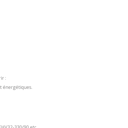
r :
t énergétiques.
 EHV32-330/90 etc……