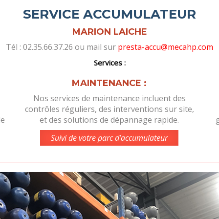
SERVICE ACCUMULATEUR
MARION LAICHE
Tél : 02.35.66.37.26 ou mail sur
presta-accu@mecahp.com
Services :
MAINTENANCE :
Nos services de maintenance incluent des
contrôles réguliers, des interventions sur site,
de
et des solutions de dépannage rapide.
g
Suivi de votre parc d’accumulateur