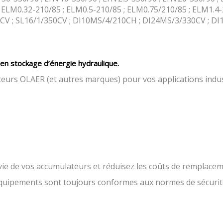
 ELM0.32-210/85 ; ELM0.5-210/85 ; ELM0.75/210/85 ; ELM1.4-
0CV ; SL16/1/350CV ; DI10MS/4/210CH ; DI24MS/3/330CV ; DI
en stockage d’énergie hydraulique.
teurs OLAER (et autres marques) pour vos applications indust
ie de vos accumulateurs et réduisez les coûts de remplacem
uipements sont toujours conformes aux normes de sécurité