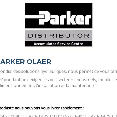
PARKER OLAER
mondial des solutions hydrauliques, nous permet de vous offri
répondant aux exigences des secteurs industriels, mobiles e
mensionnement, l’installation et la maintenance.
ckiste nous pouvons vous livrer rapidement :
0-330/90 ; EHV10-330/90 ; EHV2.5-350/90 ; EHV20-330/90 ;